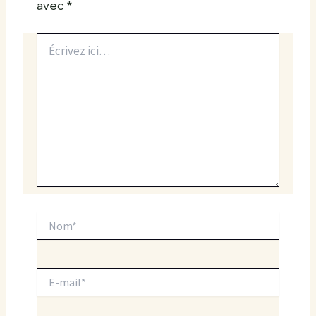
avec
*
Écrivez
ici…
Nom*
E-
mail*