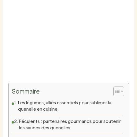
Quenelle : quelles
saveurs choisir pour
un accompagnement
réussi ?
PAR
SAMIR EL HADI
/
JUIN 21, 2026
Sommaire
Les légumes, alliés essentiels pour sublimer la
quenelle en cuisine
Féculents : partenaires gourmands pour soutenir
les sauces des quenelles