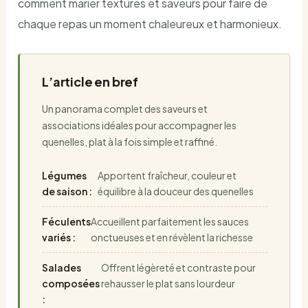
comment marier textures et saveurs pour faire de
chaque repas un moment chaleureux et harmonieux.
L’article en bref
Un panorama complet des saveurs et
associations idéales pour accompagner les
quenelles, plat à la fois simple et raffiné.
Légumes
Apportent fraîcheur, couleur et
de saison :
équilibre à la douceur des quenelles
Féculents
Accueillent parfaitement les sauces
variés :
onctueuses et en révèlent la richesse
Salades
Offrent légèreté et contraste pour
composées
rehausser le plat sans lourdeur
: