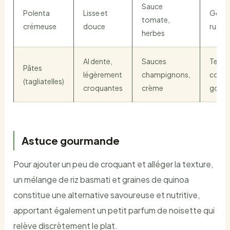
Sauce
Polenta
Lisse et
Goût 
tomate,
crémeuse
douce
rusti
herbes
Al dente,
Sauces
Textu
Pâtes
légèrement
champignons,
contr
(tagliatelles)
croquantes
crème
gour
Astuce gourmande
Pour ajouter un peu de croquant et alléger la texture,
un mélange de riz basmati et graines de quinoa
constitue une alternative savoureuse et nutritive,
apportant également un petit parfum de noisette qui
relève discrètement le plat.