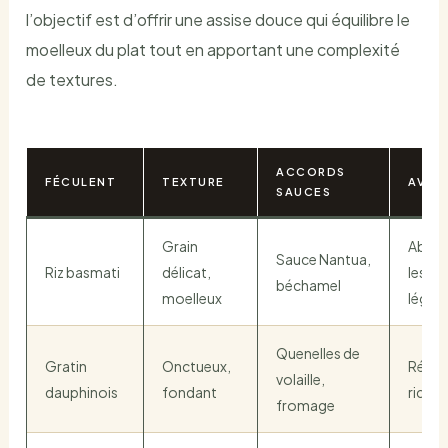
l’objectif est d’offrir une assise douce qui équilibre le
moelleux du plat tout en apportant une complexité
de textures.
ACCORDS
FÉCULENT
TEXTURE
AVAN
SAUCES
Grain
Absor
Sauce Nantua,
Riz basmati
délicat,
les sa
béchamel
moelleux
léger
Quenelles de
Gratin
Onctueux,
Récon
volaille,
dauphinois
fondant
riche 
fromage